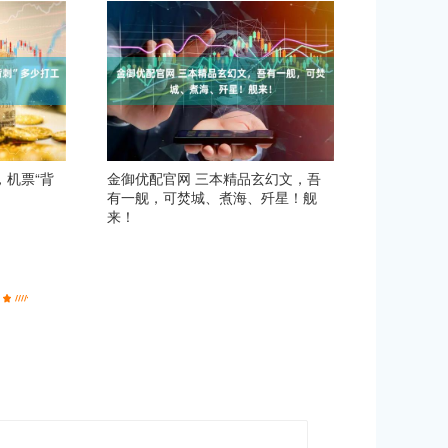
，机票“背
金御优配官网 三本精品玄幻文，吾
有一舰，可焚城、煮海、歼星！舰
来！