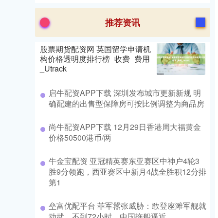
推荐资讯
股票期货配资网 英国留学申请机
构价格透明度排行榜_收费_费用
_Utrack
启牛配资APP下载 深圳发布城市更新新规 明
确配建的出售型保障房可按比例调整为商品房
尚牛配资APP下载 12月29日香港周大福黄金
价格50500港币/两
牛金宝配资 亚冠精英赛东亚赛区中神户4轮3
胜9分领跑，西亚赛区中新月4战全胜积12分排
第1
垒富优配平台 菲军嚣张威胁：敢登座滩军舰就
动武，不到72小时，中国拖船逼近