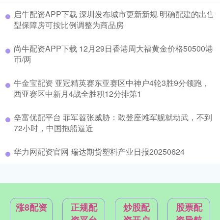
启牛配资APP下载 深圳发布城市更新新规 明确配建的出售
型保障房可按比例调整为商品房
尚牛配资APP下载 12月29日香港周大福黄金价格50500港
币/两
牛金宝配资 亚冠精英赛东亚赛区中神户4轮3胜9分领跑，
西亚赛区中新月4战全胜积12分排第1
垒富优配平台 菲军嚣张威胁：敢登座滩军舰就动武，不到
72小时，中国拖船逼近
华力网配资官网 瑞达期货塑料产业日报20250624
涨8配资
正规配
炒股配
股票配